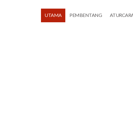
UTAMA
PEMBENTANG
ATURCAR
PRISMA 2015
n Pembimbing Penyusuan Ibu dan Asuhan Alami Mal