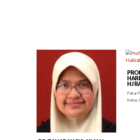
PROF
HARL
HJ R
Pakar P
Ketua 