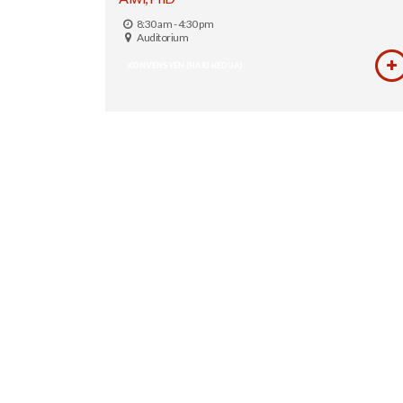
8:30 am - 4:30 pm
Auditorium
KONVENSYEN (HARI KEDUA)