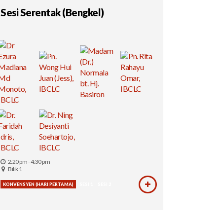
Sesi Serentak (Bengkel)
2:20 pm - 4:30 pm
Bilik 1
KONVENSYEN (HARI PERTAMA)
SESI 1
SESI 2