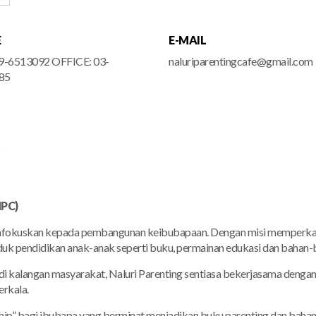
E
E-MAIL
9-6513092 OFFICE: 03-
naluriparentingcafe@gmail.com
85
PC)
emfokuskan kepada pembangunan keibubapaan. Dengan misi memperkasak
uk pendidikan anak-anak seperti buku, permainan edukasi dan bahan-
 kalangan masyarakat, Naluri Parenting sentiasa bekerjasama dengan
erkala.
ship” bagi ibubapa yang berminat menjadikan buku parenting dan bahan