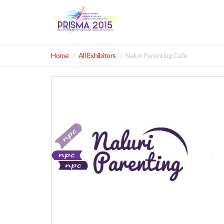
Home
All Exhibitors
Naluri Parenting Cafe