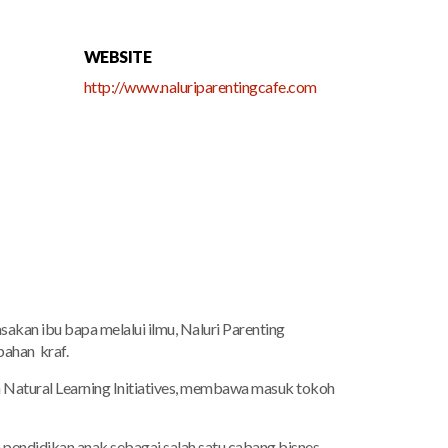
WEBSITE
http://www.naluriparentingcafe.com
an ibu bapa melalui ilmu, Naluri Parenting
bahan kraf.
 Natural Learning Initiatives, membawa masuk tokoh
 pendidikan anak sebagai salah satu cabang bisnes.