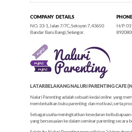
COMPANY DETAILS
PHON
NO. 33-1, Jalan 7/7C, Seksyen 7, 43650
H/P: 01
Bandar Baru Bangi, Selangor.
892080
LATARBELAKANG NALURI PARENTING CAFE (N
Naluri Parenting adalah sebuah kedai online yang m
membekalkan buku parenting dan motivasi, serta prod
Sebagai usaha meningkatkan kesedaran keibubapaan di
yang bersesuaian ke dalam seminar parenting secara b
Selain itu, Naluri Parenting menyediakan “sistem drop