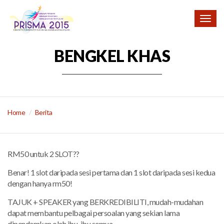
Togg
navig
BENGKEL KHAS
Home
Berita
RM50 untuk 2 SLOT??
Benar! 1 slot daripada sesi pertama dan 1 slot daripada sesi kedua
dengan hanya rm50!
TAJUK + SPEAKER yang BERKREDIBILITI, mudah-mudahan
dapat membantu pelbagai persoalan yang sekian lama
dipendamkan oleh ibu-ibu semua